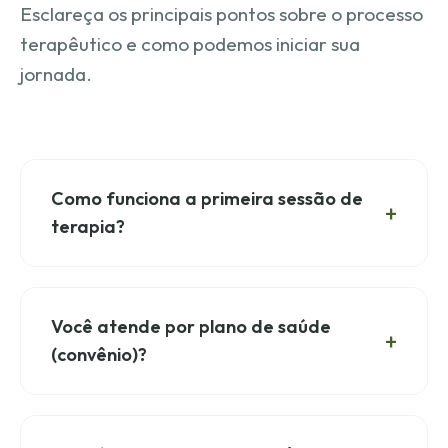
Esclareça os principais pontos sobre o processo
terapêutico e como podemos iniciar sua
jornada.
Como funciona a primeira sessão de
+
terapia?
A primeira sessão é uma entrevista inicial de
acolhimento. Nela, conversaremos sobre as
Você atende por plano de saúde
razões que motivaram você a buscar terapia, o
+
seu momento atual e suas expectativas. É
(convênio)?
também o momento para estabelecermos as
diretrizes práticas do processo (horários,
Os atendimentos são realizados de forma
frequência e dúvidas) e avaliarmos se você se
exclusivamente particular. No entanto, forneço