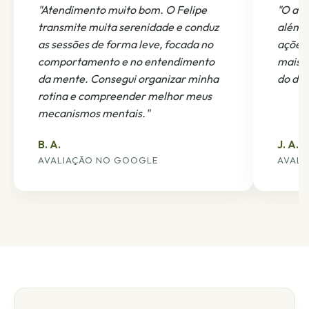
"Atendimento muito bom. O Felipe
"O ac
transmite muita serenidade e conduz
além e
as sessões de forma leve, focada no
ações
comportamento e no entendimento
mais f
da mente. Consegui organizar minha
do dia 
rotina e compreender melhor meus
mecanismos mentais."
B. A.
J. A.
AVALIAÇÃO NO GOOGLE
AVALI