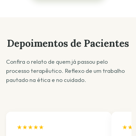
que garanta que você possa falar livremente
sem ser interrompido(a). O uso de fones de
ouvido é altamente recomendável para maior
imersão e privacidade.
Depoimentos de Pacientes
Confira o relato de quem já passou pelo
processo terapêutico. Reflexo de um trabalho
pautado na ética e no cuidado.
★★★★★
★★